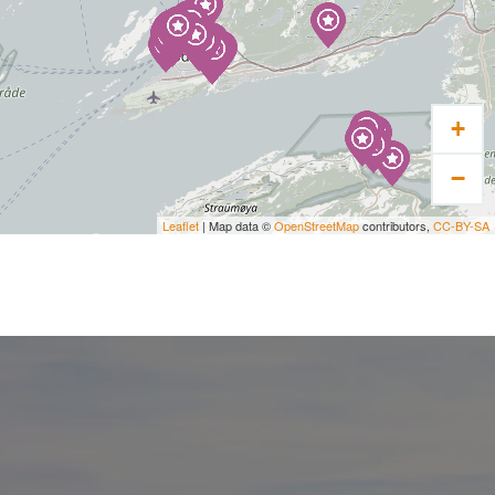
+
−
Leaflet
| Map data ©
OpenStreetMap
contributors,
CC-BY-SA