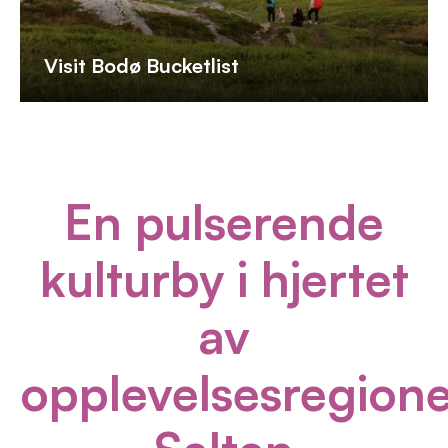
Visit Bodø Bucketlist
En pulserende
kulturby i hjertet
av
opplevelsesregion