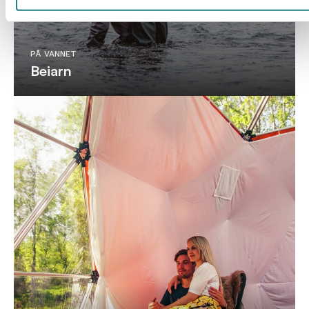
PÅ VANNET
Beiarn