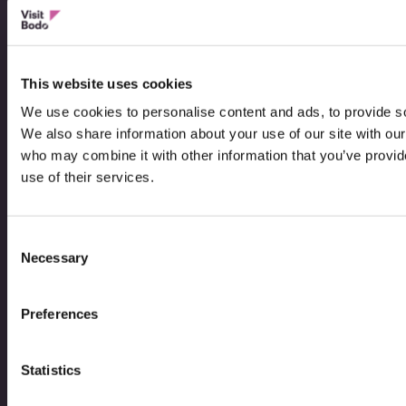
Bodo
B
@
@
This website uses cookies
Facebo
I
We use cookies to personalise content and ads, to provide soc
We also share information about your use of our site with our
Bli synlig på visitbodo.com
who may combine it with other information that you’ve provid
use of their services.
Direkteruter 2026
Consent
Bodø Live – Hva skjer?
Necessary
Selection
Opplev Bodø Sentrum
Preferences
Mediebank
Statistics