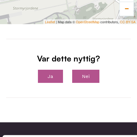
−
Leaflet
| Map data ©
OpenStreetMap
contributors,
CC-BY-SA
Var dette nyttig?
Ja
Nei