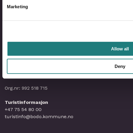
Om Visit Bodø
Marketing
Kontakt oss
Saltstraumenkalenderen
Personvernerklæring
Allow all
Deny
Visit Bodø
hello@visitbodo.com
Org.nr: 992 518 715
Turistinformasjon
+47 75 54 80 00
turistinfo@bodo.kommune.no