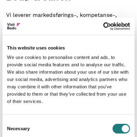
Vi leverer markedsførings-, kompetanse-,
nettverks- og utviklingstjenester
til reiselivsnæringen i Bodø & Salten.
Vi skal bidra til økt lønnsomhet, bærekraft og
This website uses cookies
sysselsetting for deg som medlem, partner og
We use cookies to personalise content and ads, to
til kommunene i Salten. Vi skal bidra til flere
provide social media features and to analyse our traffic.
We also share information about your use of our site with
besøkende til Bodø & Salten gjennom
our social media, advertising and analytics partners who
omdømmebygging, ansvarlig markedsføring,
may combine it with other information that you’ve
opinionspåvirkning, bærekraftig utvikling og
provided to them or that they’ve collected from your use
innovasjon, innsikt, kompetanse, vertskap og
of their services.
samarbeid.
Consent
Necessary
Selection