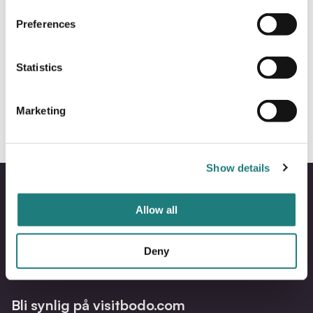
Var dette nyttig?
Preferences
Ja
Nei
Statistics
Marketing
Show details
Allow all
Bodo
B
Deny
@
@
Facebo
I
Bli synlig på visitbodo.com