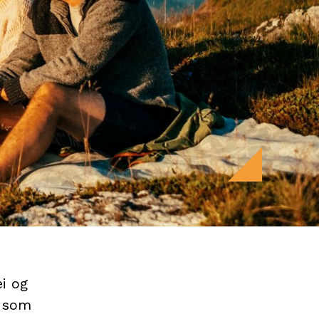
ei og
d som