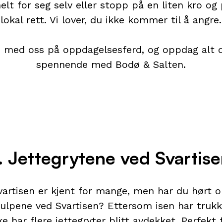
helt for seg selv eller stopp på en liten kro og
lokal rett. Vi lover, du ikke kommer til å angre.
i med oss på oppdagelsesferd, og oppdag alt 
spennende med Bodø & Salten.
. Jettegrytene ved Svartis
vartisen er kjent for mange, men har du hørt 
ulpene ved Svartisen? Ettersom isen har trukk
ke har flere jettegryter blitt avdekket. Perfekt 