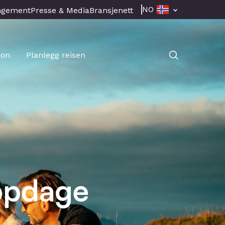
NO
ngement
Presse & Media
Bransjenett
jon
Planlegg reisen
oppdage