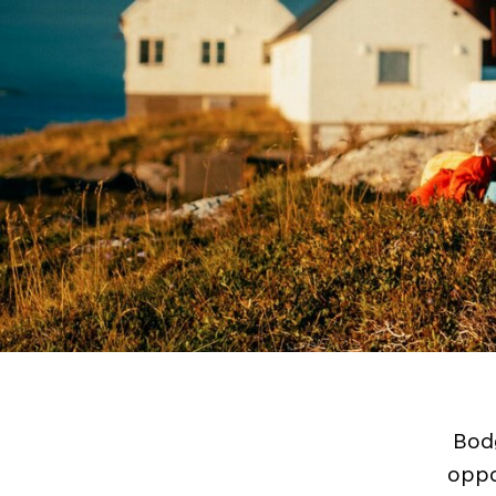
Bodø
oppd