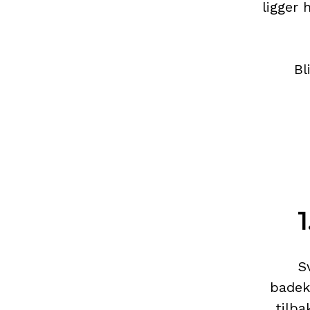
ligger 
Bl
1
S
badek
tilba