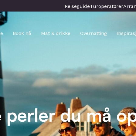
Reiseguide
Turoperatører
Arra
re
Book nå
Mat & drikke
Overnatting
Inspiras
e perler du må 