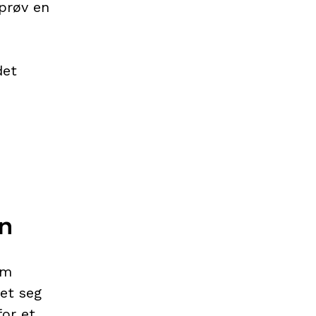
 prøv en
det
en
om
et seg
for et