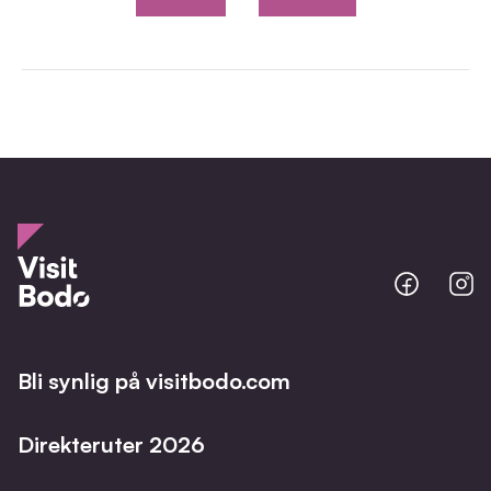
Bodo
B
@
@
Facebo
I
Bli synlig på visitbodo.com
Direkteruter 2026