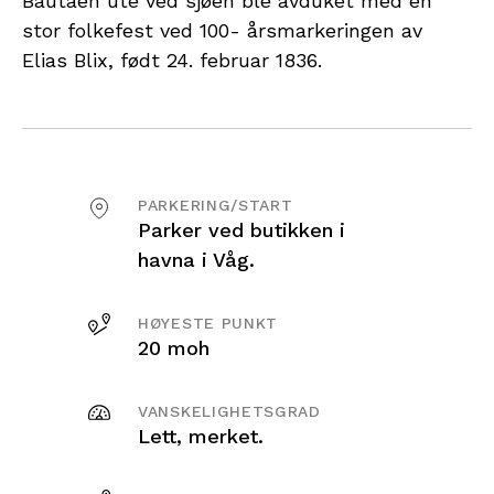
Bautaen ute ved sjøen ble avduket med en
stor folkefest ved 100- årsmarkeringen av
Elias Blix, født 24. februar 1836.
PARKERING/START
Parker ved butikken i
havna i Våg.
HØYESTE PUNKT
20 moh
VANSKELIGHETSGRAD
Lett, merket.