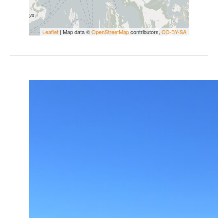
Leaflet
| Map data ©
OpenStreetMap
contributors,
CC-BY-SA