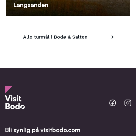
Langsanden
Alle turmål i Bodø & Salten
Bodo
B
@
@
Facebo
I
Bli synlig på visitbodo.com