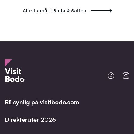
Alle turmål i Bodø & Salten
Bodo
B
@
@
Facebo
I
Bli synlig på visitbodo.com
Direkteruter 2026