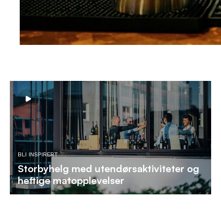
Play
video
BLI INSPIRERT
Storbyhelg med utendørsaktiviteter og
heftige matopplevelser