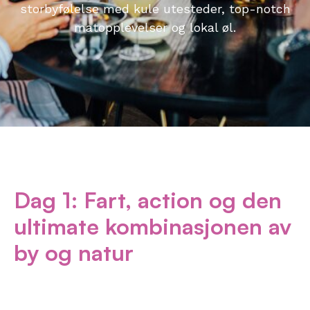
storbyfølelse med kule utesteder, top-notch
matopplevelser og lokal øl.
Dag 1:
Fart, action og den
ultimate kombinasjonen av
by og natur