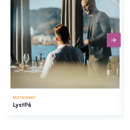
next
RESTAURANT
LystPå