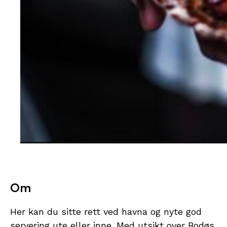
Om
Her kan du sitte rett ved havna og nyte god
servering ute eller inne. Med utsikt over Bodøs