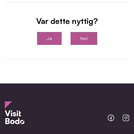
Var dette nyttig?
Ja
Nei
Bodo
B
@
@
Facebo
I