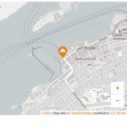
+
−
Leaflet
| Map data ©
OpenStreetMap
contributors,
CC-BY-SA