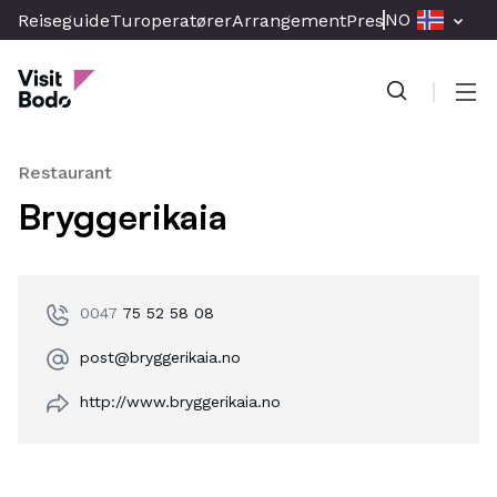
Skip
NO
Reiseguide
Turoperatører
Arrangement
Presse & Media
Br
to
Visit Bodo
main
content
Men
Restaurant
Bryggerikaia
0047
75 52 58 08
post@bryggerikaia.no
http://www.bryggerikaia.no