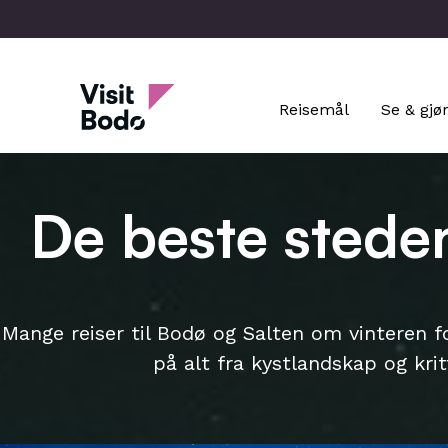
Skip
to
main
Visit Bodo
content
Reisemål
Se & gjø
De beste steden
Mange reiser til Bodø og Salten om vinteren 
på alt fra kystlandskap og kri