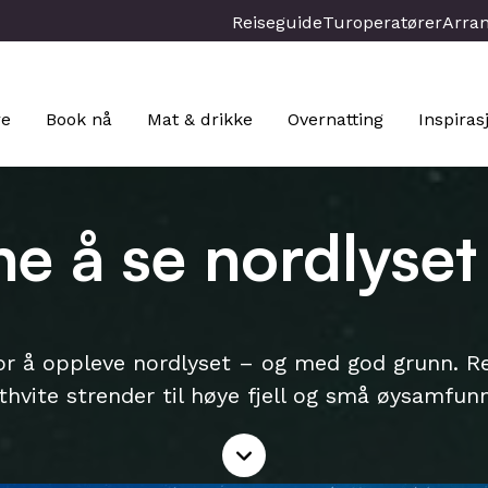
Reiseguide
Turoperatører
Arra
re
Book nå
Mat & drikke
Overnatting
Inspiras
e å se nordlyset
for å oppleve nordlyset – og med god grunn. Re
tthvite strender til høye fjell og små øysamfu
Les
mer