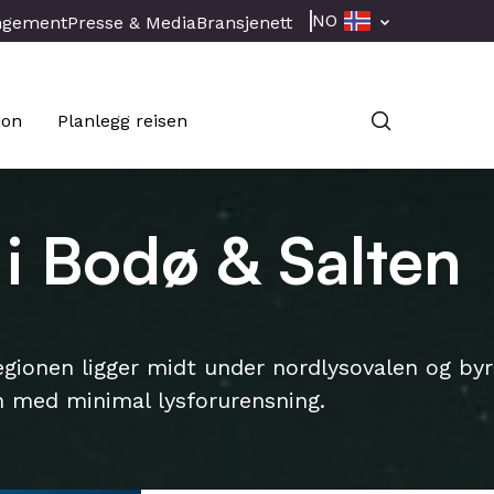
NO
ngement
Presse & Media
Bransjenett
jon
Planlegg reisen
 i Bodø & Salten
gionen ligger midt under nordlysovalen og byr
nn med minimal lysforurensning.