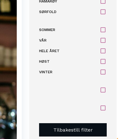
HAMARØY
SØRFOLD
SOMMER
VÅR
HELE ÅRET
HØST
VINTER
Tilbakestill filter