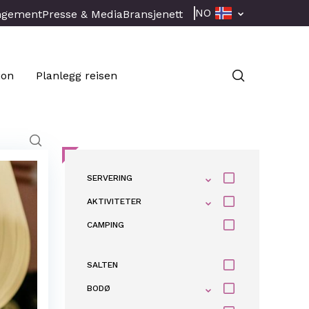
NO
ngement
Presse & Media
Bransjenett
jon
Planlegg reisen
SERVERING
AKTIVITETER
CAMPING
SALTEN
BODØ