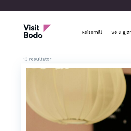
Skip
to
main
Visit Bodo
content
Reisemål
Se & gjø
13 resultater