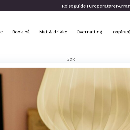
Reiseguide
Turoperatører
Arra
re
Book nå
Mat & drikke
Overnatting
Inspiras