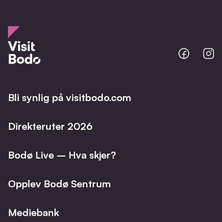
Bodo
B
@
@
Facebo
I
Bli synlig på visitbodo.com
Direkteruter 2026
Bodø Live – Hva skjer?
Opplev Bodø Sentrum
Mediebank