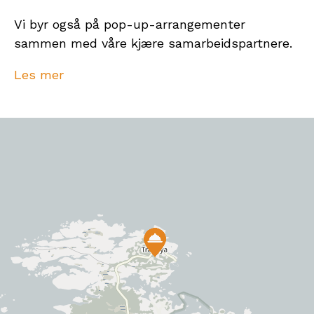
Vi byr også på pop-up-arrangementer
sammen med våre kjære samarbeidspartnere.
Trivelig, uformelt og med glimt i øyet – alltid.
Les mer
Velkommen til Fyrverket, uansett hva
anledningen skulle være.