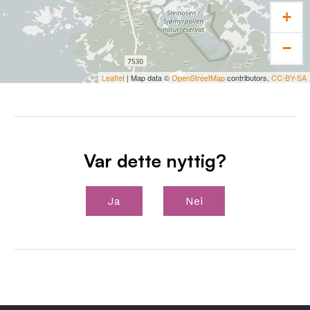
+
−
Leaflet
| Map data ©
OpenStreetMap
contributors,
CC-BY-SA
Var dette nyttig?
Ja
Nei