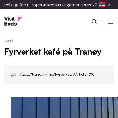
Skip
NO
Reiseguide
Turoperatører
Arrangement
Presse & Media
Br
to
Visit Bodo
main
content
Men
Kafé
Fyrverket kafé på Tranøy
https://tranoyfyr.no/Fyrverket/?Article=310