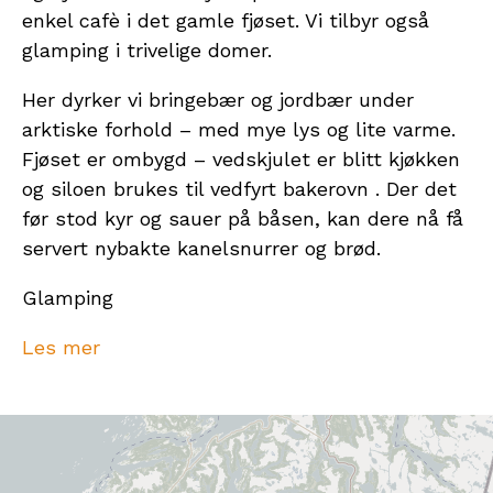
enkel cafè i det gamle fjøset. Vi tilbyr også
glamping i trivelige domer.
Her dyrker vi bringebær og jordbær under
arktiske forhold – med mye lys og lite varme.
Fjøset er ombygd – vedskjulet er blitt kjøkken
og siloen brukes til vedfyrt bakerovn . Der det
før stod kyr og sauer på båsen, kan dere nå få
servert nybakte kanelsnurrer og brød.
Glamping
Vi tilbyr overnatting i Domer(kuppelhus).
Les mer
Domene er satt opp like over bringebæråkeren.
Overnatter dere her når det er bærsesong ,
kan dere rusle ned til åkeren og plukke bær
rett fra busken inn i munnen. Kanskje du