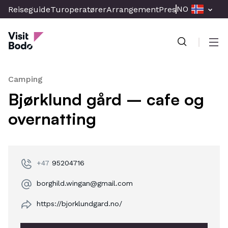
Skip
NO
Reiseguide
Turoperatører
Arrangement
Presse & Media
Br
to
Visit Bodo
main
content
Men
Camping
Bjørklund gård – cafe og
overnatting
+47
95204716
borghild.wingan@gmail.com
https://bjorklundgard.no/