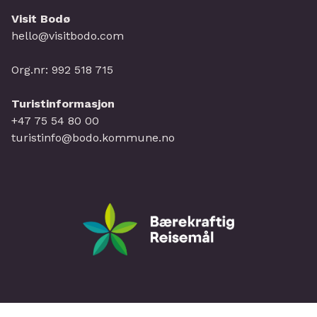
og kultur.
Visit Bodø
hello@visitbodo.com
Org.nr: 992 518 715
Turistinformasjon
+47 75 54 80 00
turistinfo@bodo.kommune.no