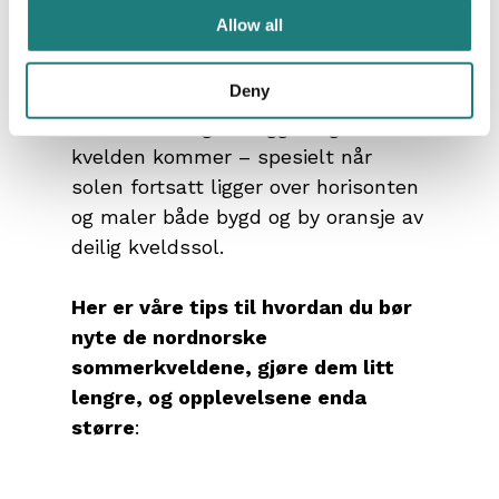
Allow all
Deny
Noen dager sitter det ekstra langt
inne å skulle gå å legge seg når
kvelden kommer – spesielt når
solen fortsatt ligger over horisonten
og maler både bygd og by oransje av
deilig kveldssol.
Her er våre tips til hvordan du bør
nyte de nordnorske
sommerkveldene, gjøre dem litt
lengre, og opplevelsene enda
større
: