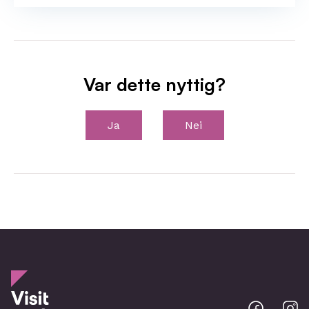
Var dette nyttig?
Ja
Nei
Bodo
B