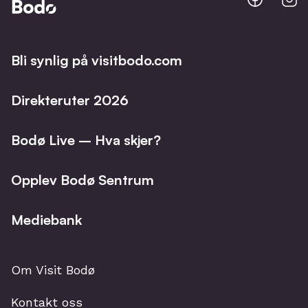
@
@
Facebo
I
Bli synlig på visitbodo.com
Direkteruter 2026
Bodø Live – Hva skjer?
Opplev Bodø Sentrum
Mediebank
Om Visit Bodø
Kontakt oss