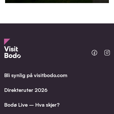
Bodo
B
@
@
Facebo
I
Bli synlig på visitbodo.com
Direkteruter 2026
Bodø Live – Hva skjer?