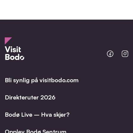
Bodo
B
@
@
Facebo
I
Bli synlig på visitbodo.com
Direkteruter 2026
Bodø Live – Hva skjer?
Opplev Bodø Sentrum