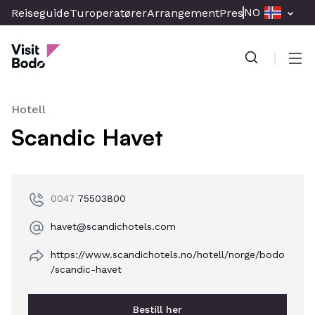
Skip
NO
Reiseguide
Turoperatører
Arrangement
Presse & Media
Br
to
Visit Bodo
main
content
Men
Hotell
Scandic Havet
0047
75503800
havet@scandichotels.com
https://www.scandichotels.no/hotell/norge/bodo
/scandic-havet
Bestill her