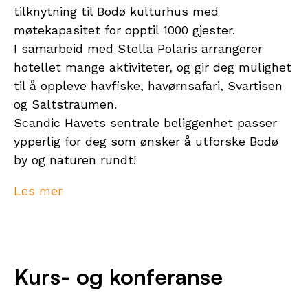
tilknytning til Bodø kulturhus med
møtekapasitet for opptil 1000 gjester.
I samarbeid med Stella Polaris arrangerer
hotellet mange aktiviteter, og gir deg mulighet
til å oppleve havfiske, havørnsafari, Svartisen
og Saltstraumen.
Scandic Havets sentrale beliggenhet passer
ypperlig for deg som ønsker å utforske Bodø
by og naturen rundt!
Hotellet tilbyr et hav av opplevelser i
Les mer
samarbeid med bl.a Stella Polaris, og som
gjest vil du få tilgang på en egen
opplevelsesmeny som viser deg både
anbefalte natur,- kultur og matopplevelser. I
Kurs- og konferanse
sommermånedene vil hotellets egen
opplevelsesvert f.eks kunne ta deg med ut i