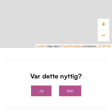
+
−
Leaflet
| Map data ©
OpenStreetMap
contributors,
CC-BY-SA
Var dette nyttig?
Ja
Nei