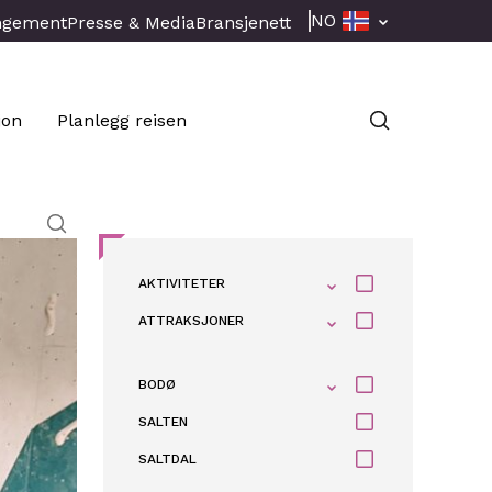
NO
ngement
Presse & Media
Bransjenett
jon
Planlegg reisen
AKTIVITETER
ATTRAKSJONER
BODØ
SALTEN
SALTDAL