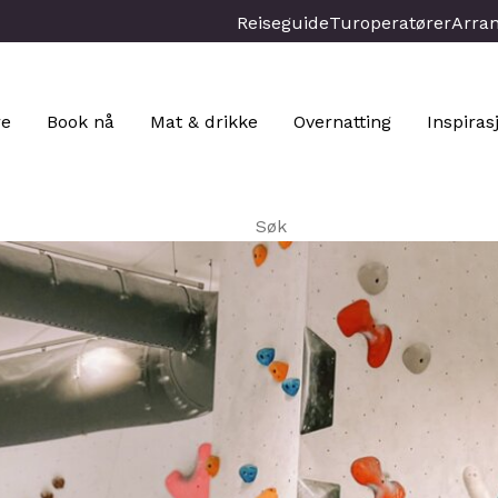
Reiseguide
Turoperatører
Arra
re
Book nå
Mat & drikke
Overnatting
Inspiras