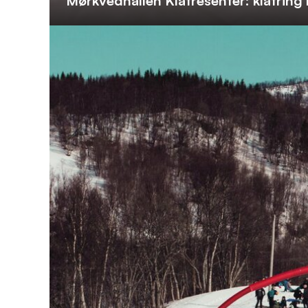
Mørkvedhallen Klatresenter: klatrin