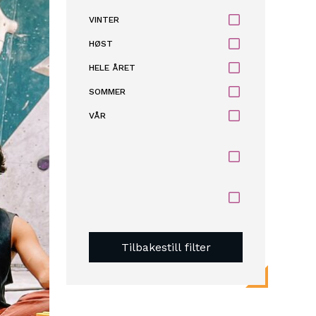
VINTER
HØST
HELE ÅRET
SOMMER
VÅR
Tilbakestill filter