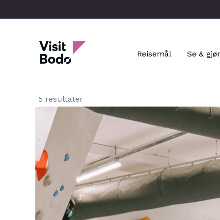
Skip
to
main
Visit Bodo
content
Reisemål
Se & gjø
5 resultater