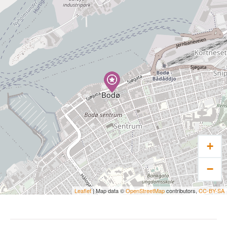
+
−
Leaflet
| Map data ©
OpenStreetMap
contributors,
CC-BY-SA