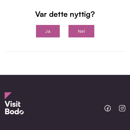
Var dette nyttig?
Ja
Nei
Bodo
B
@
@
Facebo
I