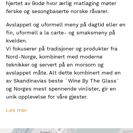
hjertet av Bodø hvor ærlig matlaging møter
ferske og sesongbaserte norske råvarer.
Avslappet og uformell meny på dagtid eller en
fin, uformell a la carte- og smaksmeny på
kvelden.
Vi fokuserer på tradisjoner og produkter fra
Nord-Norge, kombinert med moderne
teknikker og servert på en morsom og
avslappet måte. Alt dette kombinert med en
av Skandinavias beste ´Wine By The Glass´
og Norges mest spennende vinlister, gir en
unik opplevelse for våre gjester.
Perfekt for et uformelt møte med venner,
Les mer
familie, jubileumsfeiring eller en viktig
forretningsmiddag.