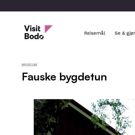
Skip
to
main
Visit Bodo
content
Reisemål
Se & gjø
MUSEUM
Fauske bygdetun