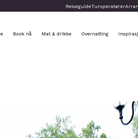
Reiseguide
Turoperatører
Arra
re
Book nå
Mat & drikke
Overnatting
Inspiras