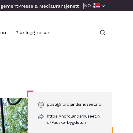
NO
ngement
Presse & Media
Bransjenett
jon
Planlegg reisen
post@nordlandsmuseet.no
https://nordlandsmuseet.n
o/Fauske-bygdetun