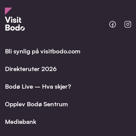
Bodo
B
@
@
Facebo
I
Bli synlig på visitbodo.com
Direkteruter 2026
Bodø Live – Hva skjer?
Opplev Bodø Sentrum
Mediebank