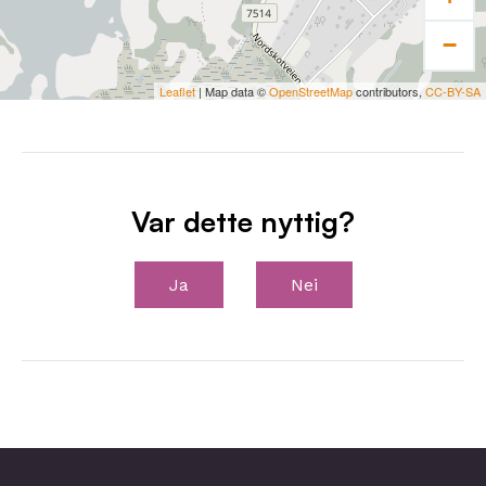
−
Leaflet
| Map data ©
OpenStreetMap
contributors,
CC-BY-SA
Var dette nyttig?
Ja
Nei