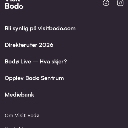
Bodo
B
@
@
Facebo
I
Bli synlig på visitbodo.com
Direkteruter 2026
Bodø Live – Hva skjer?
Opplev Bodø Sentrum
Mediebank
Om Visit Bodø