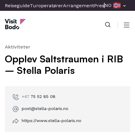
Skip
NO
Reiseguide
Turoperatører
Arrangement
Presse & Media
Br
to
Visit Bodo
main
content
Men
Aktiviteter
Opplev Saltstraumen i RIB
– Stella Polaris
+47
75 52 85 08
post@stella-polaris.no
https://www.stella-polaris.no