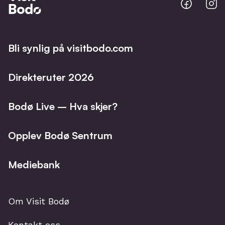
Bodo
B
@
@
Facebo
I
Bli synlig på visitbodo.com
Direkteruter 2026
Bodø Live – Hva skjer?
Opplev Bodø Sentrum
Mediebank
Om Visit Bodø
Kontakt oss