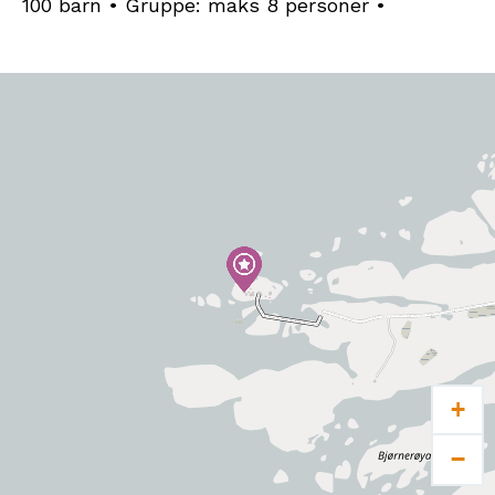
100 barn • Gruppe: maks 8 personer •
+
−