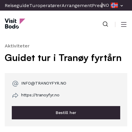
Skip
NO
Reiseguide
Turoperatører
Arrangement
Presse & Media
Br
to
Visit Bodo
main
content
Men
Aktiviteter
Guidet tur i Tranøy fyrtårn
INFO@TRANOYFYR.NO
https://tranoyfyr.no
Bestill her