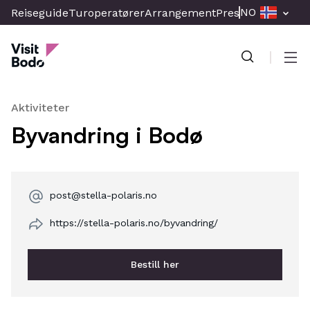
Skip
NO
Reiseguide
Turoperatører
Arrangement
Presse & Media
Br
to
Visit Bodo
main
content
Men
Aktiviteter
Byvandring i Bodø
post@stella-polaris.no
https://stella-polaris.no/byvandring/
Bestill her