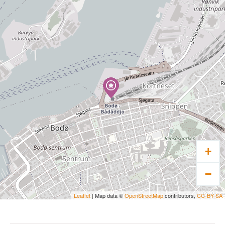
anbefaler å kle deg i vanntett jakke/bukse,
varme klær (ull/fleece), lue, hansker og gode
tursko. Vi har brodder tilgjengelig dersom det
er behov for det. Ta med dine egne brodder om
du foretrekke det.
Dette er den mest bærekraftige opplevelsen
du kan ta med dine egne føtter der du
utforsker Bodø med en engasjert privat guide.
Turen foregår på engelsk, men vi svarer gjerne
spørsmål på norsk.
+
Besøk vår hjemmeside for mer informasjon og
−
bestilling.
Leaflet
| Map data ©
OpenStreetMap
contributors,
CC-BY-SA