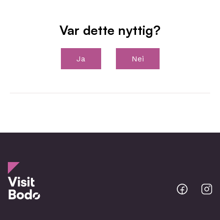
Var dette nyttig?
Ja
Nei
Bodo
B
@
@
Facebo
I