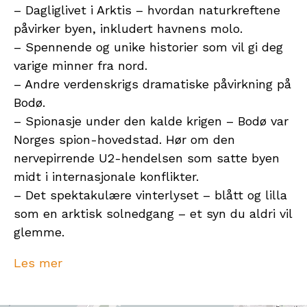
– Dagliglivet i Arktis – hvordan naturkreftene
påvirker byen, inkludert havnens molo.
– Spennende og unike historier som vil gi deg
varige minner fra nord.
– Andre verdenskrigs dramatiske påvirkning på
Bodø.
– Spionasje under den kalde krigen – Bodø var
Norges spion-hovedstad. Hør om den
nervepirrende U2-hendelsen som satte byen
midt i internasjonale konflikter.
– Det spektakulære vinterlyset – blått og lilla
som en arktisk solnedgang – et syn du aldri vil
glemme.
Praktiske detaljer:
Les mer
Kle deg for en 2 timers tur i Bodø. Turen er 4,7
kilometer lang. Kle deg etter vær og sesong. Vi