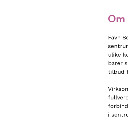
Om 
Favn Se
sentrum
ulike k
barer s
tilbud
Virksom
fullver
forbind
i sentr