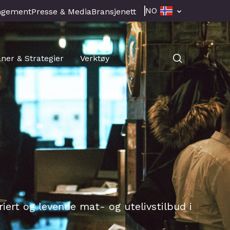
NO
ngement
Presse & Media
Bransjenett
aner & Strategier
Verktøy
riert og levende mat- og utelivstilbud i