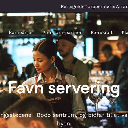
Reiseguide
Turoperatører
Arra
Kampanjer
Premium-partner
Bærekraft
Pl
Favn servering
ingsstedene i Bodø sentrum, og bidrar til et va
byen.