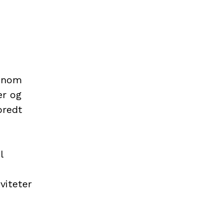
ennom
er og
bredt
l
viteter