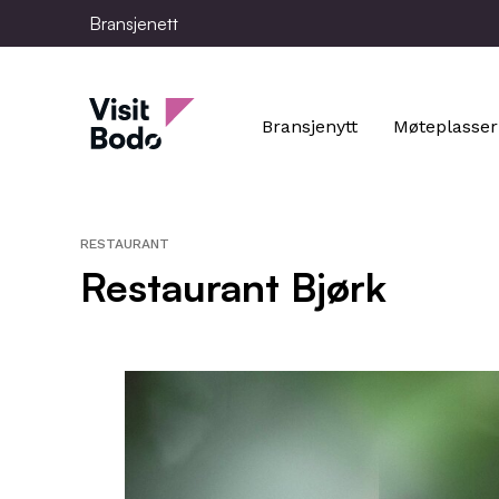
Skip
Bransjenett
to
main
Bransjenett
content
Bransjenytt
Møteplasser
RESTAURANT
Restaurant Bjørk