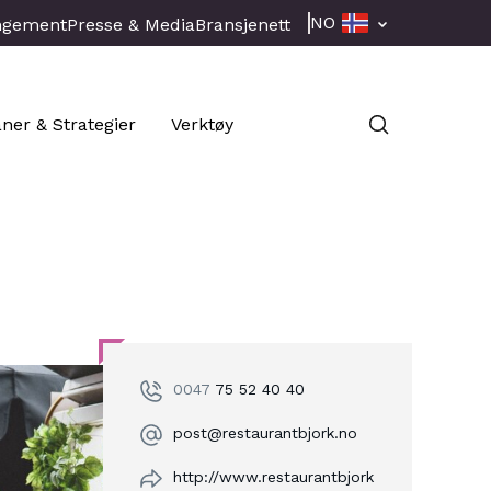
NO
ngement
Presse & Media
Bransjenett
aner & Strategier
Verktøy
0047
75 52 40 40
post@restaurantbjork.no
http://www.restaurantbjork