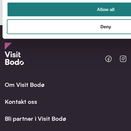
Allow all
Deny
Bodo
B
@
@
Facebo
I
Om Visit Bodø
Kontakt oss
Bli partner i Visit Bodø