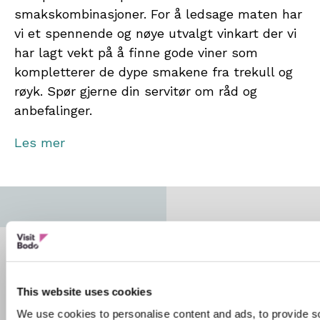
smakskombinasjoner. For å ledsage maten har
vi et spennende og nøye utvalgt vinkart der vi
har lagt vekt på å finne gode viner som
kompletterer de dype smakene fra trekull og
røyk. Spør gjerne din servitør om råd og
anbefalinger.
Du finner ROAST Bodø i 17.etasje på Scandic
Les mer
Havet Hotel.
This website uses cookies
We use cookies to personalise content and ads, to provide s