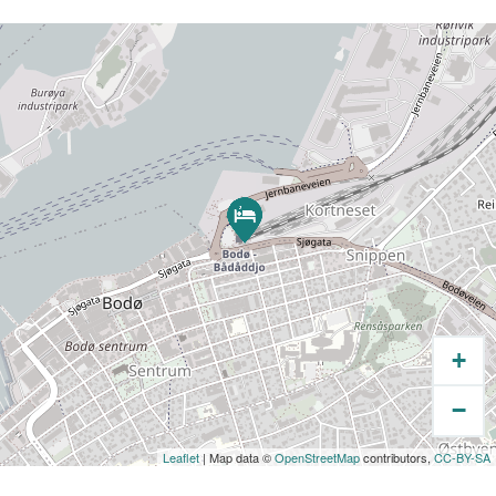
opplevelsene Bodø har å by på.
Bodø Motel er også dyrevennlig. Gjester som
bor på våre private rom er velkomne til å ta
med sine kjæledyr.
Vi tilbyr også ekspress innsjekking og
utsjekking, daglig rengjøring, heis, komfortable
felles oppholdsrom, sykkeloppbevaring,
vaskerom, familievennlige fasiliteter og gratis
Wi-Fi på hele overnattingsstedet.
Bodø Motel Norway ligger kun 8–10 minutters
gange (ca. 800 meter) fra Bodø sentrum,
+
havnen, restauranter, butikker og
−
avgangssteder for ferger og kystruter.
Leaflet
| Map data ©
OpenStreetMap
contributors,
CC-BY-SA