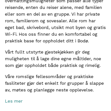
overnattingsmuligheter som passer alle typer
reisende, enten du reiser alene, med familien
eller som en del av en gruppe. Vi har private
rom, familierom og sovesaler. Alle rom har
eget bad, skrivebord, utsikt mot byen og gratis
Wi-Fi. Hos oss finner du en komfortabel og
praktisk base for oppholdet ditt i Bodø.
Vårt fullt utstyrte gjestekjøkken gir deg
muligheten til å lage dine egne måltider, noe
som gjør oppholdet både praktisk og rimelig.
Våre romslige fellesområder og praktiske
fasiliteter gjør det enkelt for grupper å slappe
av, møtes og planlegge neste opplevelse.
Våre ansatte deler gjerne tips om lokale
Les mer
attraksjoner, turstier, dagsturer og de beste