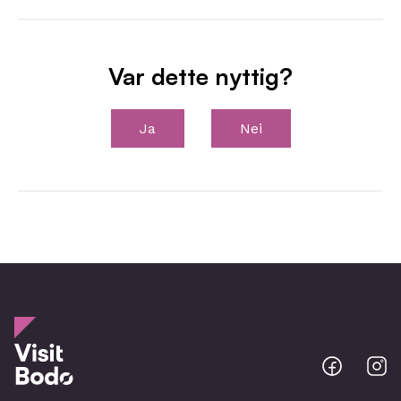
Var dette nyttig?
Ja
Nei
Bodo
B
@
@
Facebo
I