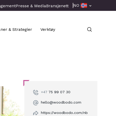
NO
ngement
Presse & Media
Bransjenett
aner & Strategier
Verktøy
+47
75 99 07 30
hello@woodbodo.com
https://woodbodo.com/nb