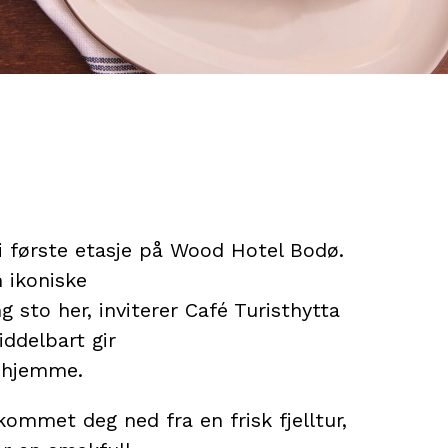
 i første etasje på Wood Hotel Bodø.
 ikoniske
 sto her, inviterer Café Turisthytta
ddelbart gir
e hjemme.
ommet deg ned fra en frisk fjelltur,