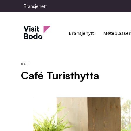
Skip
Bransjenett
to
main
Bransjenett
content
Bransjenytt
Møteplasser
KAFÉ
Café Turisthytta