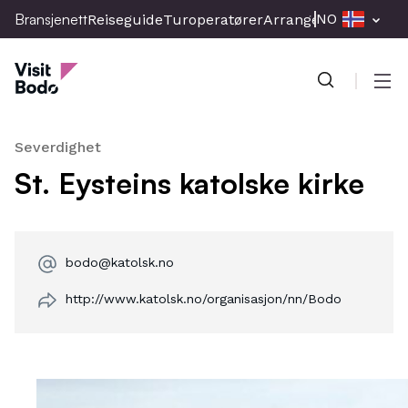
Skip
Bransjenett
NO
Reiseguide
Turoperatører
Arrangement
Presse
to
Bransjenett
main
content
Men
Severdighet
St. Eysteins katolske kirke
bodo@katolsk.no
http://www.katolsk.no/organisasjon/nn/Bodo