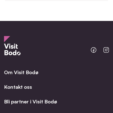
Bodo
B
@
@
Facebo
I
Om Visit Bodø
Kontakt oss
Bli partner i Visit Bodø