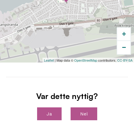
+
−
Leaflet
| Map data ©
OpenStreetMap
contributors,
CC-BY-SA
Var dette nyttig?
Ja
Nei