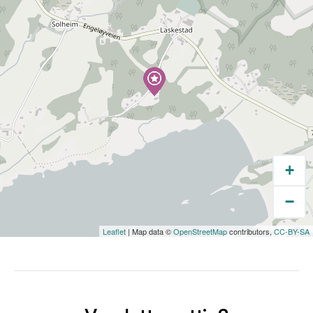
+
−
Leaflet
| Map data ©
OpenStreetMap
contributors,
CC-BY-SA