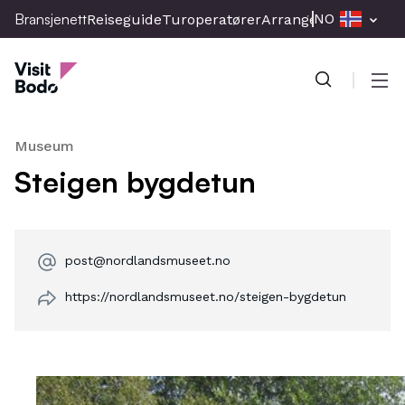
Skip
Bransjenett
NO
Reiseguide
Turoperatører
Arrangement
Presse
to
Bransjenett
main
content
Men
Museum
Steigen bygdetun
post@nordlandsmuseet.no
https://nordlandsmuseet.no/steigen-bygdetun