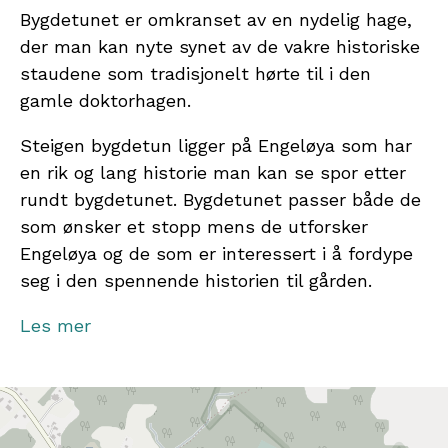
Bygdetunet er omkranset av en nydelig hage,
der man kan nyte synet av de vakre historiske
staudene som tradisjonelt hørte til i den
gamle doktorhagen.
Steigen bygdetun ligger på Engeløya som har
en rik og lang historie man kan se spor etter
rundt bygdetunet. Bygdetunet passer både de
som ønsker et stopp mens de utforsker
Engeløya og de som er interessert i å fordype
seg i den spennende historien til gården.
Husene på bygdetunet har ikke gjennomgått
Les mer
tilpasninger for funksjonsnedsettelser.