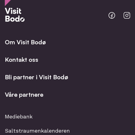
Bodo
B
@
@
Facebo
I
Om Visit Bodø
Kontakt oss
Bli partner i Visit Bodø
Våre partnere
Mediebank
Saltstraumenkalenderen