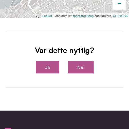
−
Leaflet
| Map data ©
OpenStreetMap
contributors,
CC-BY-SA
Var dette nyttig?
Ja
Nei