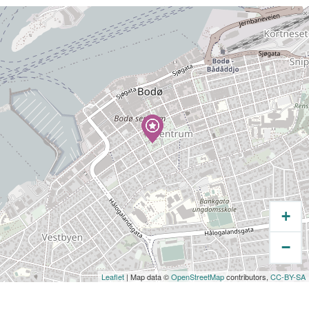
i 2025. Utstillingen viser et spekter av mulige
måter å jobbe på innenfor fagfeltet
kunsthåndverk og materialbasert kunst.
Håndverket og materialet har alltid stått og
står fortsatt sterkt i kunsthåndverket, og
peker på kunsthåndverkets egenart og
særpreg. Kunsthåndverkere har gjennom sin
håndverks- og materialforståelse viktig
kompetanse som gjelder samfunnsaktuelle
problemstillinger knyttet til materialer, forbruk
og bærekraft.
+
First Strike City
Sikkerhet, suverenitet og konfliktens skygger
−
av Dan Mariner
Utstillingen First Strike City tar utgangspunkt
Leaflet
| Map data ©
OpenStreetMap
contributors,
CC-BY-SA
i Bodø, Norge – en by som lenge var sentral i