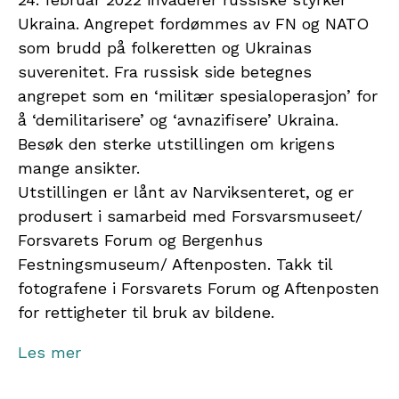
Ukraina. Angrepet fordømmes av FN og NATO
som brudd på folkeretten og Ukrainas
suverenitet. Fra russisk side betegnes
angrepet som en ‘militær spesialoperasjon’ for
å ‘demilitarisere’ og ‘avnazifisere’ Ukraina.
Besøk den sterke utstillingen om krigens
mange ansikter.
Utstillingen er lånt av Narviksenteret, og er
produsert i samarbeid med Forsvarsmuseet/
Forsvarets Forum og Bergenhus
Festningsmuseum/ Aftenposten. Takk til
fotografene i Forsvarets Forum og Aftenposten
for rettigheter til bruk av bildene.
Midtpunkt
Les mer
Norske Kunsthåndverkere har 50-års jubileum