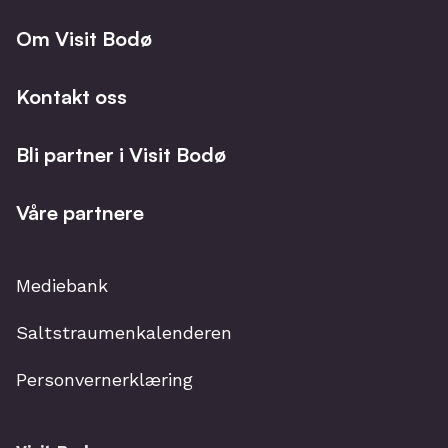
fremtidens produksjon og samfunn. Hvordan
kan vi lære av historien og bruke den til å
Om Visit Bodø
forme en mer bærekraftig fremtid.
Kontakt oss
Se dato for utstillingene på museets
hjemmeside.
Bli partner i Visit Bodø
Våre partnere
Mediebank
Saltstraumenkalenderen
Personvernerklæring