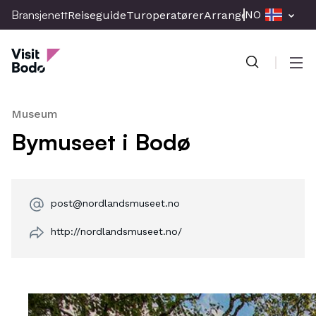
Skip
Bransjenett
NO
Reiseguide
Turoperatører
Arrangement
Presse
to
Bransjenett
main
content
Men
Museum
Bymuseet i Bodø
post@nordlandsmuseet.no
http://nordlandsmuseet.no/