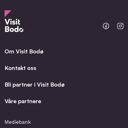
Bodo
B
@
@
Facebo
I
Om Visit Bodø
Kontakt oss
Bli partner i Visit Bodø
Våre partnere
Mediebank