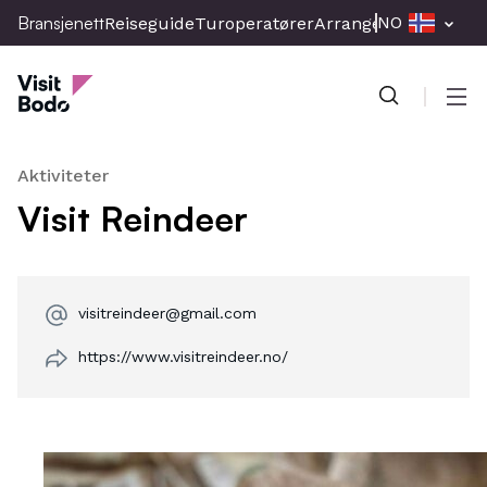
Skip
Bransjenett
NO
Reiseguide
Turoperatører
Arrangement
Presse
to
Bransjenett
main
content
Men
Aktiviteter
Visit Reindeer
visitreindeer@gmail.com
https://www.visitreindeer.no/