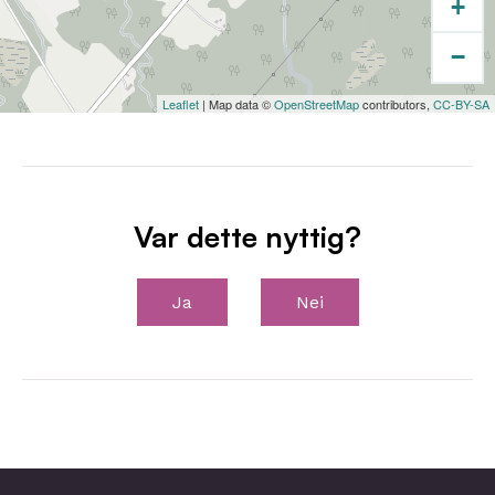
+
−
Leaflet
| Map data ©
OpenStreetMap
contributors,
CC-BY-SA
Var dette nyttig?
Ja
Nei