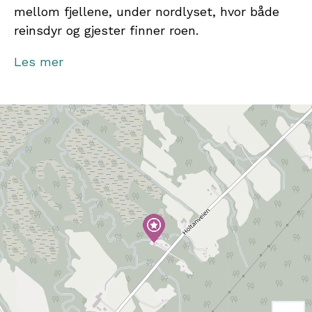
mellom fjellene, under nordlyset, hvor både
reinsdyr og gjester finner roen.
Velkommen til å ta del i vår hverdag!
Les mer