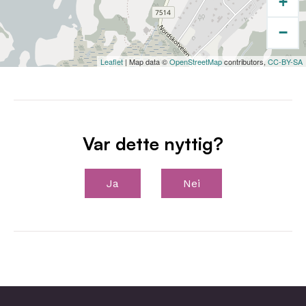
+
−
Leaflet
| Map data ©
OpenStreetMap
contributors,
CC-BY-SA
Var dette nyttig?
Ja
Nei