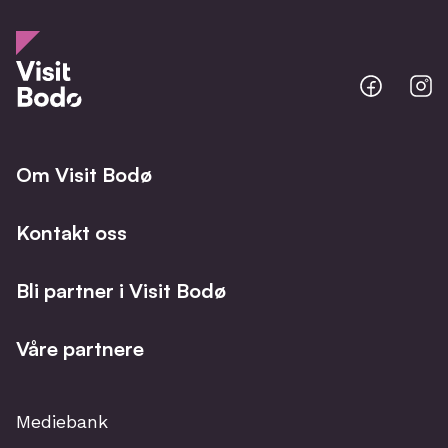
Bodo
B
@
@
Facebo
I
Om Visit Bodø
Kontakt oss
Bli partner i Visit Bodø
Våre partnere
Mediebank