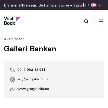
Skip
Bransjenett
NO
Reiseguide
Turoperatører
Arrangement
Presse
to
Bransjenett
main
content
Men
Aktiviteter
Galleri Banken
0047
992 33 081
art@grorykkelid.no
www.grorykkelid.no