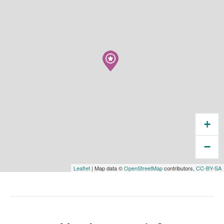
+
−
Leaflet
| Map data ©
OpenStreetMap
contributors,
CC-BY-SA