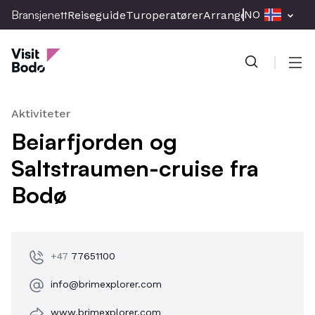
Skip
Bransjenett
NO
Reiseguide
Turoperatører
Arrangement
Presse
to
Bransjenett
main
content
Men
Aktiviteter
Beiarfjorden og
Saltstraumen-cruise fra
Bodø
+47
77651100
info@brimexplorer.com
www.brimexplorer.com