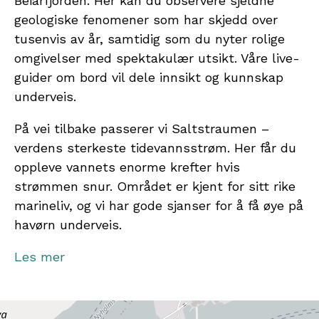
Beiarfjorden. Her kan du observere sjeldne
geologiske fenomener som har skjedd over
tusenvis av år, samtidig som du nyter rolige
omgivelser med spektakulær utsikt. Våre live-
guider om bord vil dele innsikt og kunnskap
underveis.
På vei tilbake passerer vi Saltstraumen –
verdens sterkeste tidevannsstrøm. Her får du
oppleve vannets enorme krefter hvis
strømmen snur. Området er kjent for sitt rike
marineliv, og vi har gode sjanser for å få øye på
havørn underveis.
Vår hybridelektriske båt har flere utendørs
Les mer
dekk hvor du kan observere naturen, samt en
varm og komfortabel innendørs salong med
store panoramavinduer. Det finnes også en