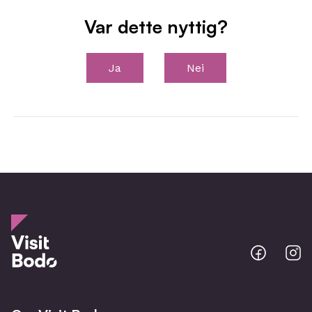
Var dette nyttig?
Ja
Nei
Bodo
B
@
@
Facebo
I