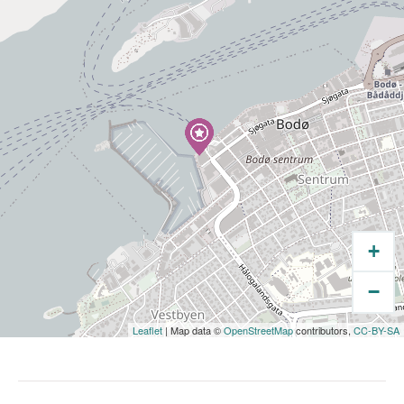
kafé om bord hvor du kan nyte varme drikker
og lokale godbiter.
+
−
Leaflet
| Map data ©
OpenStreetMap
contributors,
CC-BY-SA